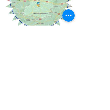
AJnrj
8, rue de la Croix Viel
53230 COSSE LE VIVIEN
ajnrj@ajnrj.fr
Tél : 07 66 06 23 05
@2023 par AJnrj Artisans du Solaire
Installateur Photovoltaïque Dépanneur/SAV
®©
Copyright™