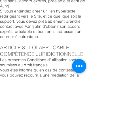
Site sans l’accord exprès, préalable et écrit de
AJnrj.
Si vous entendez créer un lien hypertexte
redirigeant vers le Site, et ce quel que soit le
support, vous devez préalablement prendre
contact avec AJnrj afin d’obtenir son accord
exprès, préalable et écrit en lui adressant un
courrier électronique.
ARTICLE 8. LOI APPLICABLE –
COMPÉTENCE JURIDICTIONNELLE
Les présentes Conditions d’utilisation sont
soumises au droit français.
Vous êtes informé qu’en cas de contestation,
vous pouvez recourir à une médiation de la
consommation dans les conditions prévues dans
nos conditions générales.
En cas de litige auquel aurait pu donner lieu
l’application des présentes Conditions
d’Utilisation et qui ne serait pas amiablement
résolu avec AJnrj, les tribunaux français sont
exclusivement compétents en application des
règles éditées par le Code de procédure civile
français.