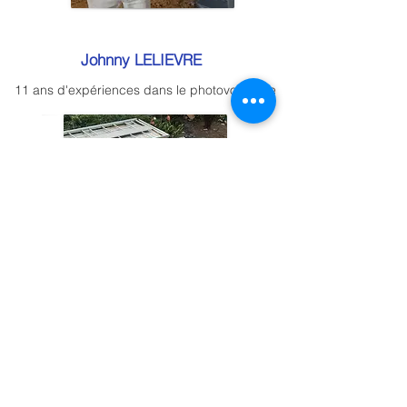
Johnny LELIEVRE
11 ans d'expériences dans le photovoltaïque
@2023 par AJnrj Artisans du Solaire
Installateur Photovoltaïque Dépanneur/SAV
®©